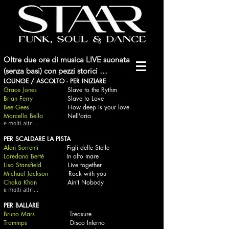
Oltre due ore di musica LIVE suonata 
(senza basi) con pezzi storici 
LOUNGE / ASCOLTO - PER INIZIARE
Funk/Dance/Pop

Grace Jones
Slave to the Rythm
Più l'opzione di ulteriore musica con un 
Brian Ferry
Slave to Love
DJ set del nostro DJ MAO.
Bee Gees
How deep is your love
Marcella Bella
Nell'aria
e molti altri....
PER SCALDARE LA PISTA
Alan Sorrenti
Figli delle Stelle
Loredana Berté
In alto mare
Lisa Stansfield
Live together
Michael Jackson
Rock with you
Chaka Khan
Ain't Nobody
e molti altri...
PER BALLARE
Bruno Mars
Treasure
Trammps
Disco Inferno