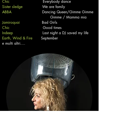
Chic
Everybody dance
Sister sledge
We are family
ABBA
Dancing Queen/Gimme Gimme
Gimme / Mamma mia
Jamiroquai
Bad Girls
Chic
Good times
Indeep
Last night a DJ saved my life
Earth, Wind & Fire
September
e molti altri....